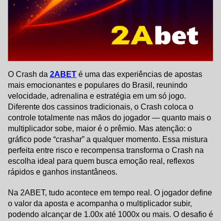
O Crash da
2ABET
é uma das experiências de apostas
mais emocionantes e populares do Brasil, reunindo
velocidade, adrenalina e estratégia em um só jogo.
Diferente dos cassinos tradicionais, o Crash coloca o
controle totalmente nas mãos do jogador — quanto mais o
multiplicador sobe, maior é o prêmio. Mas atenção: o
gráfico pode “crashar” a qualquer momento. Essa mistura
perfeita entre risco e recompensa transforma o Crash na
escolha ideal para quem busca emoção real, reflexos
rápidos e ganhos instantâneos.
Na 2ABET, tudo acontece em tempo real. O jogador define
o valor da aposta e acompanha o multiplicador subir,
podendo alcançar de 1.00x até 1000x ou mais. O desafio é