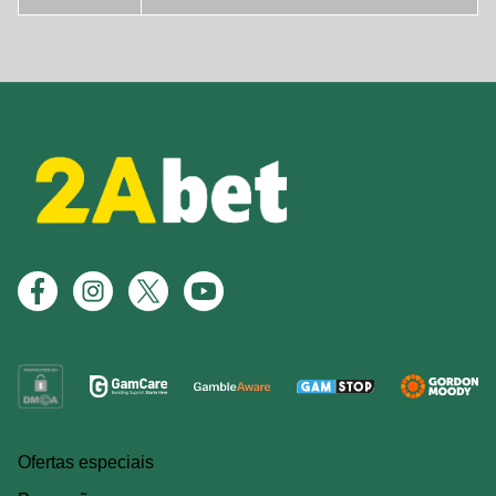
Ofertas especiais